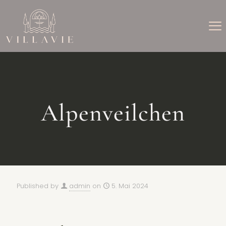
Alpenveilchen
Published by
admin
on
5. Mai 2024