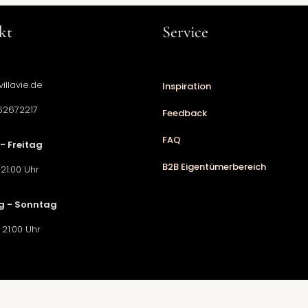
kt
Service
illavie.de
Inspiration
62672217
Feedback
FAQ
- Freitag
B2B Eigentümerbereich
 21:00 Uhr
 - Sonntag
 21:00 Uhr