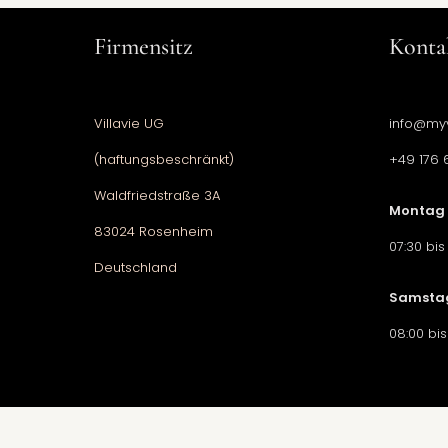
Firmensitz
Konta
Villavie UG
info@myv
(haftungsbeschränkt)
+49 176 
Waldfriedstraße 3A
Montag 
83024 Rosenheim
07:30 bis
Deutschland
Samstag
08:00 bis