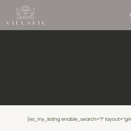
[es_my_listing enable_search=“1″ layout=“gri