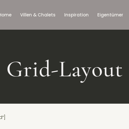
Home
Villen & Chalets
Inspiration
Eigentümer
Grid-Layout
d“]