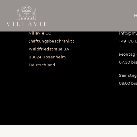
Firmensitz
Kont
Villavie UG
info@myv
(haftungsbeschränkt)
+49 176 
Waldfriedstraße 3A
Montag -
83024 Rosenheim
07:30 bis
Deutschland
Samstag
08:00 bis