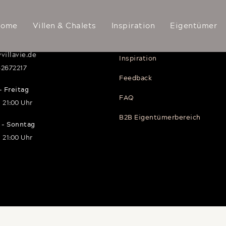
akt
Service
Home
Villen & Chalets
Inspiration
Eigentümer
illavie.de
Inspiration
62672217
Feedback
 Freitag
FAQ
 21:00 Uhr
B2B Eigentümerbereich
 - Sonntag
 21:00 Uhr