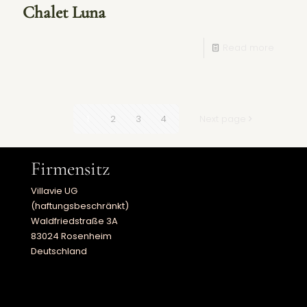
Chalet Luna
Read more
1
2
3
4
Next page
Firmensitz
Villavie UG
(haftungsbeschränkt)
Waldfriedstraße 3A
83024 Rosenheim
Deutschland